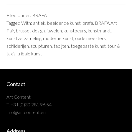
Filed Under:
BRAFA
Tagged With:
antiek
,
beeldende kunst
,
brafa
,
BRAFA Art
Fair
,
brussel
,
design
,
juwelen
,
kunstbeurs
,
kunstmarkt
,
kunstverzameling
,
moderne kunst
,
oude meesters
,
schilderijen
,
sculpturen
,
tapijten
,
toegepaste kunst
,
tour &
taxis
,
tribale kunst
Contact
Art Content
T. +31 (0)30 281 96 54
info@artcontent.eu
Address