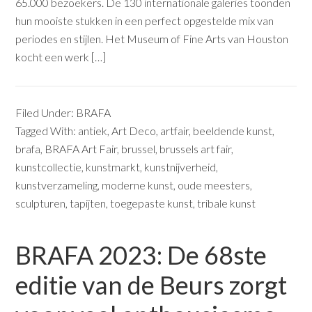
65.000 bezoekers. De 130 internationale galeries toonden
hun mooiste stukken in een perfect opgestelde mix van
periodes en stijlen. Het Museum of Fine Arts van Houston
kocht een werk […]
Filed Under:
BRAFA
Tagged With:
antiek
,
Art Deco
,
artfair
,
beeldende kunst
,
brafa
,
BRAFA Art Fair
,
brussel
,
brussels art fair
,
kunstcollectie
,
kunstmarkt
,
kunstnijverheid
,
kunstverzameling
,
moderne kunst
,
oude meesters
,
sculpturen
,
tapijten
,
toegepaste kunst
,
tribale kunst
BRAFA 2023: De 68ste
editie van de Beurs zorgt