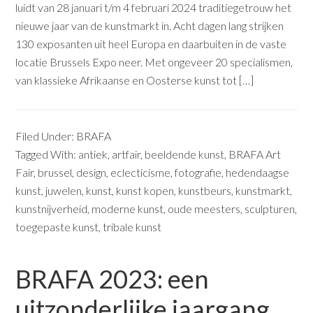
luidt van 28 januari t/m 4 februari 2024 traditiegetrouw het
nieuwe jaar van de kunstmarkt in. Acht dagen lang strijken
130 exposanten uit heel Europa en daarbuiten in de vaste
locatie Brussels Expo neer. Met ongeveer 20 specialismen,
van klassieke Afrikaanse en Oosterse kunst tot […]
Filed Under:
BRAFA
Tagged With:
antiek
,
artfair
,
beeldende kunst
,
BRAFA Art
Fair
,
brussel
,
design
,
eclecticisme
,
fotografie
,
hedendaagse
kunst
,
juwelen
,
kunst
,
kunst kopen
,
kunstbeurs
,
kunstmarkt
,
kunstnijverheid
,
moderne kunst
,
oude meesters
,
sculpturen
,
toegepaste kunst
,
tribale kunst
BRAFA 2023: een
uitzonderlijke jaargang