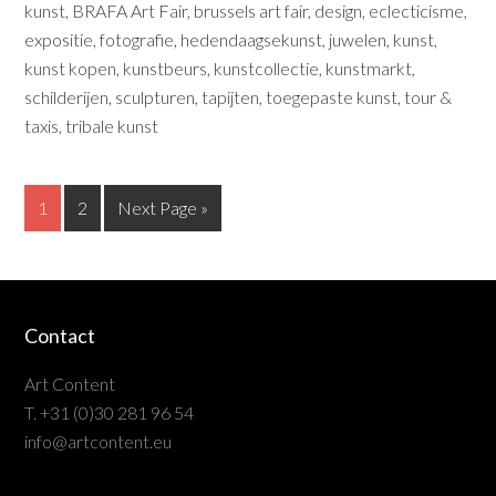
kunst
,
BRAFA Art Fair
,
brussels art fair
,
design
,
eclecticisme
,
expositie
,
fotografie
,
hedendaagsekunst
,
juwelen
,
kunst
,
kunst kopen
,
kunstbeurs
,
kunstcollectie
,
kunstmarkt
,
schilderijen
,
sculpturen
,
tapijten
,
toegepaste kunst
,
tour &
taxis
,
tribale kunst
1
2
Next Page »
Contact
Art Content
T. +31 (0)30 281 96 54
info@artcontent.eu