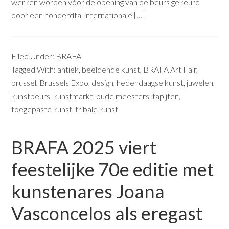
werken worden vóór de opening van de beurs gekeurd
door een honderdtal internationale […]
Filed Under:
BRAFA
Tagged With:
antiek
,
beeldende kunst
,
BRAFA Art Fair
,
brussel
,
Brussels Expo
,
design
,
hedendaagse kunst
,
juwelen
,
kunstbeurs
,
kunstmarkt
,
oude meesters
,
tapijten
,
toegepaste kunst
,
tribale kunst
BRAFA 2025 viert
feestelijke 70e editie met
kunstenares Joana
Vasconcelos als eregast