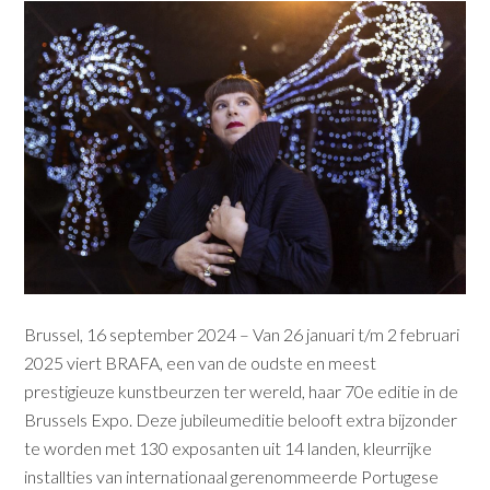
Brussel, 16 september 2024 – Van 26 januari t/m 2 februari
2025 viert BRAFA, een van de oudste en meest
prestigieuze kunstbeurzen ter wereld, haar 70e editie in de
Brussels Expo. Deze jubileumeditie belooft extra bijzonder
te worden met 130 exposanten uit 14 landen, kleurrijke
installties van internationaal gerenommeerde Portugese