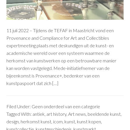
11 juli 2022 – Tijdens de TEFAF in Maastricht vond een
Provenance and Compliance for Art and Collectibles
expertmeeting plaats met deskundigen uit de kunst- en
academische wereld over een systeem waarmee de
herkomst van kunstwerken op een betrouwbare manier
kan worden vastgelegd. Mede-initiatiefnemer van de
bijeenkomst is Provenance+, bedenker van een
kunstpaspoort dat zich […]
Filed Under:
Geen onderdeel van een categorie
Tagged With:
antiek
,
art history
,
Art news
,
beeldende kunst
,
design
,
herkomst kunst
,
icom
,
kunst
,
kunst kopen
,
kunstcollectie
,
kunstgeschiedenis
,
kunstmarkt
,