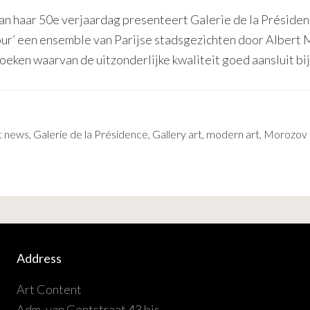
 van haar 50e verjaardag presenteert Galerie de la Présid
ur’ een ensemble van Parijse stadsgezichten door Albert 
doeken waarvan de uitzonderlijke kwaliteit goed aansluit bij
t news
,
Galerie de la Présidence
,
Gallery art
,
modern art
,
Morozov 
Address
Art Content
Adm. van Gentstraat 43 bis