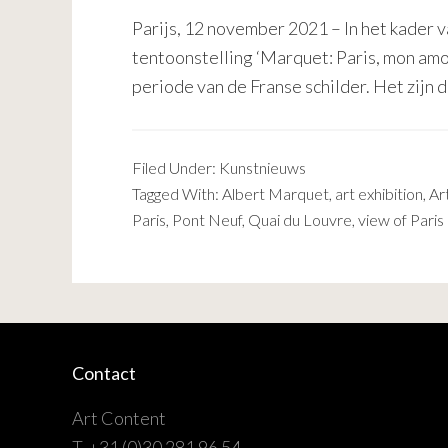
Parijs, 12 november 2021 – In het kader
tentoonstelling ‘Marquet: Paris, mon amo
periode van de Franse schilder. Het zijn 
Filed Under:
Kunstnieuws
Tagged With:
Albert Marquet
,
art exhibition
,
Ar
Paris
,
Pont Neuf
,
Quai du Louvre
,
view of Paris
Contact
Art Content
T. +31 (0)30 281 96 54