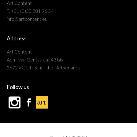
Art Content
T. +31 (0)30 281 96 54
info@artcontent.eu
Address
Art Content
Adm. van Gentstraat 43 bis
3572 XG Utrecht - the Netherlands
Follow us