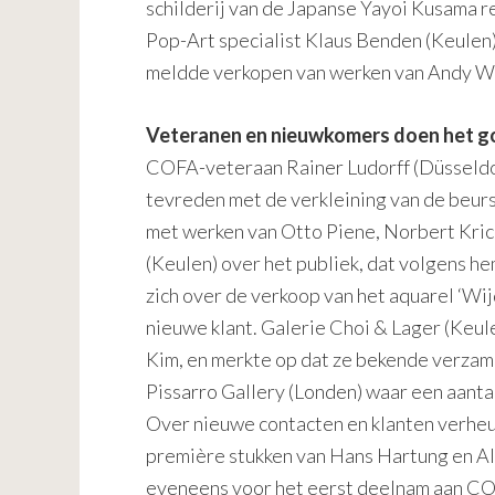
schilderij van de Japanse Yayoi Kusama r
Pop-Art specialist Klaus Benden (Keulen) 
meldde verkopen van werken van Andy Wa
Veteranen en nieuwkomers doen het g
COFA-veteraan Rainer Ludorff (Düsseldorf
tevreden met de verkleining van de beur
met werken van Otto Piene, Norbert Krick
(Keulen) over het publiek, dat volgens h
zich over de verkoop van het aquarel ‘W
nieuwe klant. Galerie Choi & Lager (Keu
Kim, en merkte op dat ze bekende verzam
Pissarro Gallery (Londen) waar een aant
Over nieuwe contacten en klanten verheugd
première stukken van Hans Hartung en Al
eveneens voor het eerst deelnam aan CO