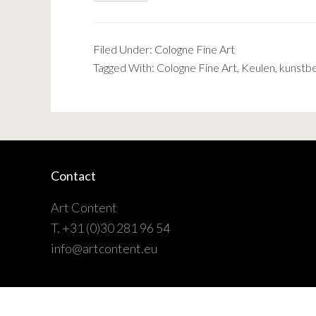
Filed Under:
Cologne Fine Art
Tagged With:
Cologne Fine Art
,
Keulen
,
kunstb
Contact
Art Content
T. +31 (0)30 281 96 54
info@artcontent.eu