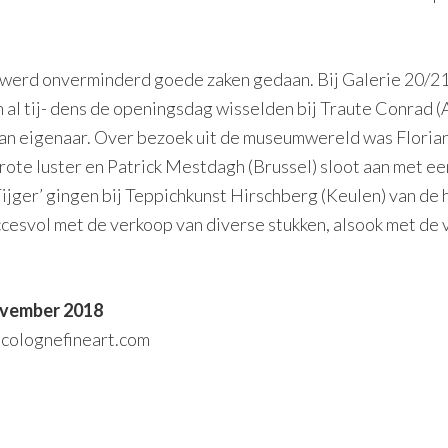
iek werd onverminderd goede zaken gedaan. Bij Galerie 2
n al tij- dens de openingsdag wisselden bij Traute Conrad 
 van eigenaar. Over bezoek uit de museumwereld was Flori
grote luster en Patrick Mestdagh (Brussel) sloot aan met 
Tijger’ gingen bij Teppichkunst Hirschberg (Keulen) van de
ccesvol met de verkoop van diverse stukken, alsook met de
november 2018
colognefineart.com