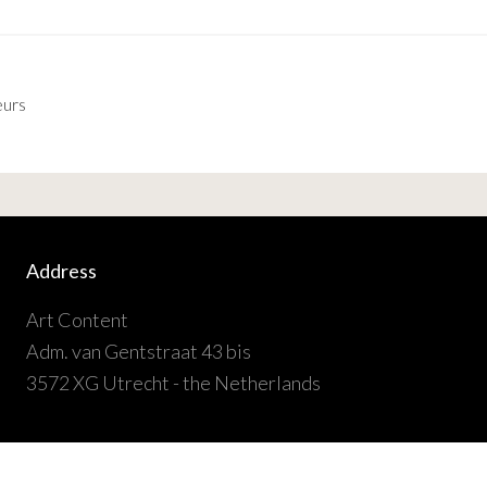
eurs
Address
Art Content
Adm. van Gentstraat 43 bis
3572 XG Utrecht - the Netherlands