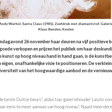
Andy Warhol, Santa Claus (1981). Zeefdruk met diamantstof. Galeri
Klaus Benden, Keulen
ondagavond 26 november haar deuren na vijf positieve
oede verkopen en prijzen het publiek om haar deskundig
unst op hoog niveau hand in hand gaan, is de kunstbeu
eigen, onafhankelijke visie te positioneren. De verklei
iversiteit van het hoogwaardige aanbod en de vernieuwd
e beste Duitse beurs”, aldus top-galeriehouder Laszlo von V
 jaar eens te meer aanwas van hoog niveau”. Naast meerder