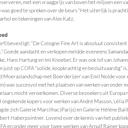
eserveren, met een vraagprijs van boven het miljoen een v
was goed te spreken over de beurs “Het uiterlijk is prachti
rhol en tekeningen van Alex Katz.
oed
) bevestigt: “De Cologne Fine Art is absoluut consistent i
s.” Goede aandacht en verkopen meldde eveneens Samandar 
e, Hans Hartung en Imi Knoebel. Er was ook lof van Johann
em juist op COFA “solide, koopkrachtig en besluitvaardig”
ijd Moeraslandschap met Boerderijen’ van Emil Nolde voor 
len) was succesvol met het plaatsen van werken van onder
elaars mocht verwelkomen. Diverse bezoekers uit Europa 
al ongekende kopers voor werken van André Masson, Lélia 
e zich Galerie Marcilhac (Parijs) en Galerie Hélène Bailly
bert Haberpointner. Lovend over de kennis van het publie
FA en onder meer voor twee werken van Arnulf Rainer kope