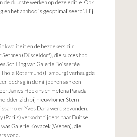
an de duurste werken op deze editie. Ook
g en het aanbod is geoptimaliseerd”. Hij
n kwaliteit en de bezoekers zijn
Setareh (Düsseldorf), die succes had
es Schilling van Galerie Boisserée
 is. Thole Rotermund (Hamburg) verheugde
een bedrag in de miljoenen aan een
 meer James Hopkins en Helena Parada
meldden zich bij nieuwkomer Stern
Pissarro en Yves Dana werd gevonden.
 (Parijs) verkocht tijdens haar Duitse
k was Galerie Kovacek (Wenen), die
rs vond.