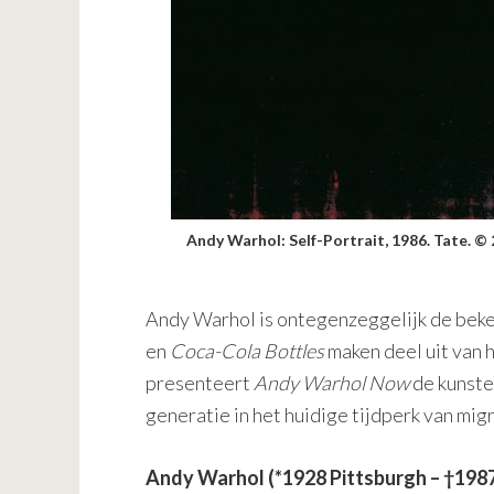
Andy Warhol: Self-Portrait, 1986. Tate. © 
Andy Warhol is ontegenzeggelijk de beke
en
Coca-Cola
Bottles
maken deel uit van h
presenteert
Andy Warhol Now
de kunste
generatie in het huidige tijdperk van migr
Andy Warhol (*1928 Pittsburgh – †198