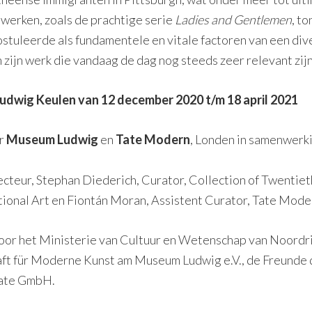
werken, zoals de prachtige serie
Ladies and Gentlemen
, t
ostuleerde als fundamentele en vitale factoren van een di
ijn werk die vandaag de dag nog steeds zeer relevant zijn
ig Keulen van 12 december 2020 t/m 18 april 2021
or
Museum Ludwig
en
Tate Modern
, Londen in samenwerk
cteur, Stephan Diederich, Curator, Collection of Twenti
ational Art en Fiontán Moran, Assistent Curator, Tate Mode
or het Ministerie van Cultuur en Wetenschap van Noordri
aft für Moderne Kunst am Museum Ludwig e.V., de Freunde
tate GmbH.