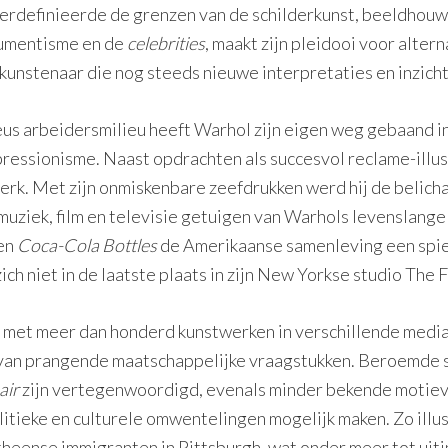
erdefinieerde de grenzen van de schilderkunst, beeldhouwk
sumentisme en de
celebrities
, maakt zijn pleidooi voor alte
 kunstenaar die nog steeds nieuwe interpretaties en inzich
eus arbeidersmilieu heeft Warhol zijn eigen weg gebaand i
essionisme. Naast opdrachten als succesvol reclame-illust
erk. Met zijn onmiskenbare zeefdrukken werd hij de belic
muziek, film en televisie getuigen van Warhols levenslange
 en
Coca-Cola
Bottles
de Amerikaanse samenleving een spie
ch niet in de laatste plaats in zijn New Yorkse studio The
 met meer dan honderd kunstwerken in verschillende media
d van prangende maatschappelijke vraagstukken. Beroemde 
air
zijn vertegenwoordigd, evenals minder bekende motieve
litieke en culturele omwentelingen mogelijk maken. Zo illu
heense immigranten in Pittsburgh, wat onder meer tot uit