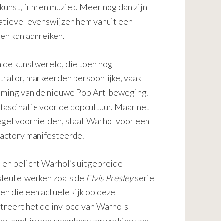
unst, film en muziek. Meer nog dan zijn
rnatieve levenswijzen hem vanuit een
ten kan aanreiken.
n de kunstwereld, die toen nog
rator, markeerden persoonlijke, vaak
haming van de nieuwe Pop Art-beweging.
 fascinatie voor de popcultuur. Maar net
gel voorhielden, staat Warhol voor een
 Factory manifesteerde.
 en belicht Warhol’s uitgebreide
sleutelwerken zoals de
Elvis Presley
serie
n die een actuele kijk op deze
streert het de invloed van Warhols
ing komt in een complexe verwerking van