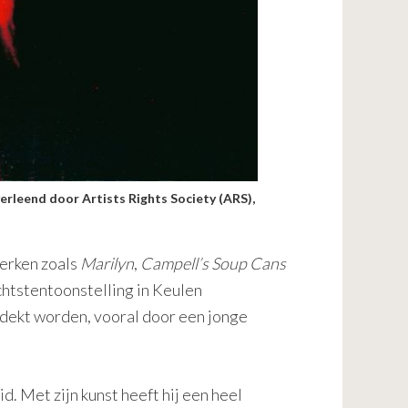
verleend door Artists Rights Society (ARS),
erken zoals
Marilyn
,
Campell’s
Soup Cans
ichtstentoonstelling in Keulen
tdekt worden, vooral door een jonge
d. Met zijn kunst heeft hij een heel