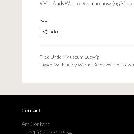
#MLxAndyWarhol #warholnow //
@Muse
Delen:
Delen
Filed Under:
Museum Ludwig
Tagged With:
Andy Warhol
,
Andy Warhol Now
,
Contact
Art Content
T. +31 (0)30 281 96 54