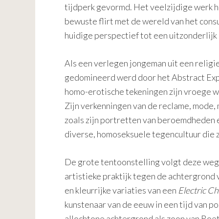
tijdperk gevormd. Het veelzijdige werk h
bewuste flirt met de wereld van het con
huidige perspectief tot een uitzonderlijk
Als een verlegen jongeman uit een religi
gedomineerd werd door het Abstract Expr
homo-erotische tekeningen zijn vroege w
Zijn verkenningen van de reclame, mode, 
zoals zijn portretten van beroemdheden
diverse, homoseksuele tegencultuur die zi
De grote tentoonstelling volgt deze weg
artistieke praktijk tegen de achtergron
en kleurrijke variaties van een
Electric Ch
kunstenaar van de eeuw in een tijd van po
allochtone achtergrond als zoon van Roet