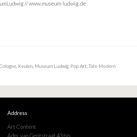
umLudwig
//
www.museum-ludwig.de
Cologne
,
Keulen
,
Museum Ludwig
,
Pop Art
,
Tate Modern
Address
Art Content
Adm. van Gentstraat 43 bis