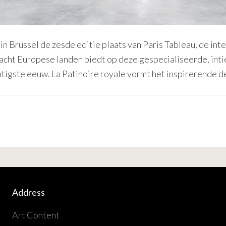
in Brussel de zesde editie plaats van Paris Tableau, de in
it acht Europese landen biedt op deze gespecialiseerde, i
igste eeuw. La Patinoire royale vormt het inspirerende d
Address
Art Content