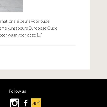
ternationale beurs voor oude
ntieme kunstbeurs Europese Oude
ecor waar voor deze […]
Follow us