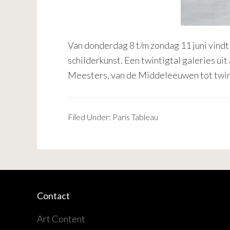
Van donderdag 8 t/m zondag 11 juni vindt 
schilderkunst. Een twintigtal galeries u
Meesters, van de Middeleeuwen tot twint
Filed Under:
Paris Tableau
Contact
Art Content